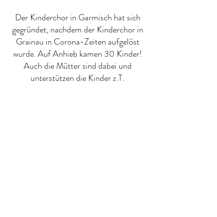
Der Kinderchor in Garmisch hat sich
gegründet, nachdem der Kinderchor in
Grainau in Corona-Zeiten aufgelöst
wurde. Auf Anhieb kamen 30 Kinder!
Auch die Mütter sind dabei und
unterstützen die Kinder z.T.
musikalisch. Im Chor sind viele
Kindergartenkinder dabei. Alle sind
sehr motiviert und haben viel Spaß.
Einen ersten Einsatz gab es im
Familiengottesdienst im Dezember
2022.
Seit dem trifft sich der Kinderchor
Garmisch jede Woche zur Chorprobe.
Kleine Konzerte und vielleicht auch ein
Kindermusical sind angedacht.